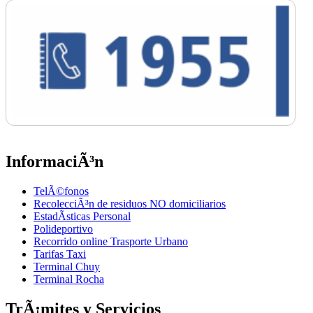
InformaciÃ³n
TelÃ©fonos
RecolecciÃ³n de residuos NO domiciliarios
EstadÃ­sticas Personal
Polideportivo
Recorrido online Trasporte Urbano
Tarifas Taxi
Terminal Chuy
Terminal Rocha
TrÃ¡mites y Servicios