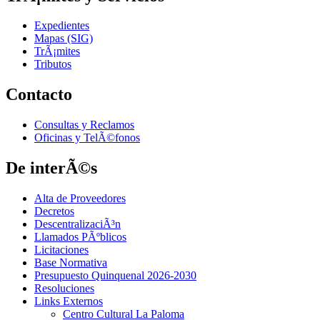
Expedientes
Mapas (SIG)
TrÃ¡mites
Tributos
Contacto
Consultas y Reclamos
Oficinas y TelÃ©fonos
De interÃ©s
Alta de Proveedores
Decretos
DescentralizaciÃ³n
Llamados PÃºblicos
Licitaciones
Base Normativa
Presupuesto Quinquenal 2026-2030
Resoluciones
Links Externos
Centro Cultural La Paloma