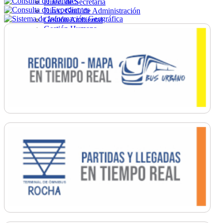
Direc. de Secretaría
Direc. Gral. de Administración
Gestión Ambiental
Gestión Humana
Hacienda
Obras
Ordenamiento
Promoción Social
Salud
Secretaría General
Tránsito
Turismo