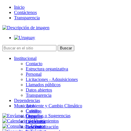
Inicio
Contáctenos
Transparencia
Institucional
Contacto
Estructura organizativa
Personal
Licitaciones - Adquisiciones
Llamados públicos
Datos abiertos
Transparencia
Dependencias
Municipios
Ambiente y Cambio Climático
Cultura
Castillos
Deportes
Chuy
Desarrollo
La Paloma
Descentralización
Lascano