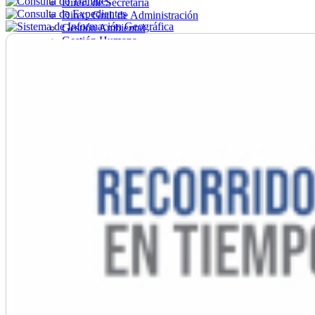
Direc. de Secretaría
Direc. Gral. de Administración
Gestión Ambiental
Gestión Humana
Hacienda
Obras
Ordenamiento
Promoción Social
Salud
Secretaría General
Tránsito
Turismo