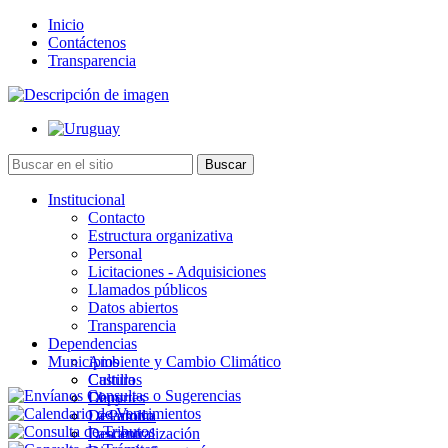
Inicio
Contáctenos
Transparencia
Institucional
Contacto
Estructura organizativa
Personal
Licitaciones - Adquisiciones
Llamados públicos
Datos abiertos
Transparencia
Dependencias
Municipios
Ambiente y Cambio Climático
Cultura
Castillos
Deportes
Chuy
Desarrollo
La Paloma
Descentralización
Lascano