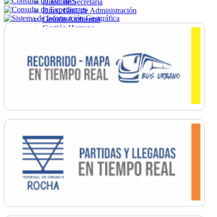
Direc. de Secretaría
Direc. Gral. de Administración
Gestión Ambiental
Gestión Humana
Hacienda
Obras
Ordenamiento
Promoción Social
Salud
Secretaría General
Tránsito
Turismo