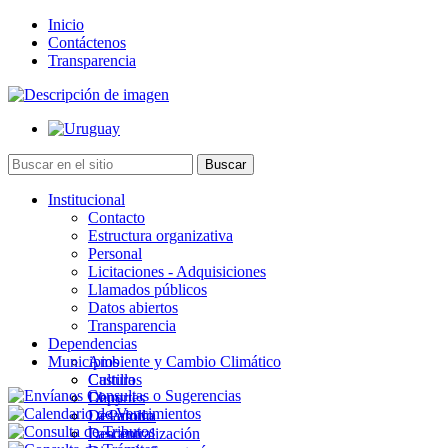
Inicio
Contáctenos
Transparencia
Institucional
Contacto
Estructura organizativa
Personal
Licitaciones - Adquisiciones
Llamados públicos
Datos abiertos
Transparencia
Dependencias
Municipios
Ambiente y Cambio Climático
Cultura
Castillos
Deportes
Chuy
Desarrollo
La Paloma
Descentralización
Lascano