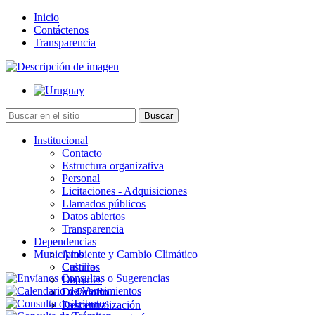
Inicio
Contáctenos
Transparencia
Institucional
Contacto
Estructura organizativa
Personal
Licitaciones - Adquisiciones
Llamados públicos
Datos abiertos
Transparencia
Dependencias
Municipios
Ambiente y Cambio Climático
Cultura
Castillos
Deportes
Chuy
Desarrollo
La Paloma
Descentralización
Lascano