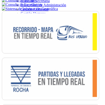
Direc. de Secretaría
Direc. Gral. de Administración
Gestión Ambiental
Gestión Humana
Hacienda
Obras
Ordenamiento
Promoción Social
Salud
Secretaría General
Tránsito
Turismo