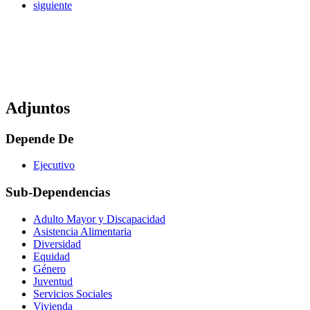
siguiente
Adjuntos
Depende De
Ejecutivo
Sub-Dependencias
Adulto Mayor y Discapacidad
Asistencia Alimentaria
Diversidad
Equidad
Género
Juventud
Servicios Sociales
Vivienda