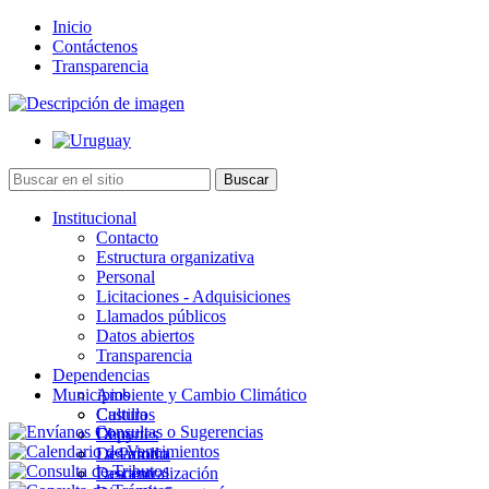
Inicio
Contáctenos
Transparencia
Institucional
Contacto
Estructura organizativa
Personal
Licitaciones - Adquisiciones
Llamados públicos
Datos abiertos
Transparencia
Dependencias
Municipios
Ambiente y Cambio Climático
Cultura
Castillos
Deportes
Chuy
Desarrollo
La Paloma
Descentralización
Lascano