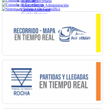
Direc. de Secretaría
Direc. Gral. de Administración
Gestión Ambiental
Gestión Humana
Hacienda
Obras
Ordenamiento
Promoción Social
Salud
Secretaría General
Tránsito
Turismo