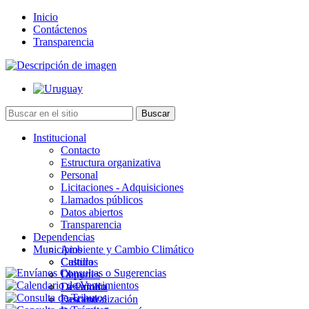
Inicio
Contáctenos
Transparencia
Institucional
Contacto
Estructura organizativa
Personal
Licitaciones - Adquisiciones
Llamados públicos
Datos abiertos
Transparencia
Dependencias
Municipios
Ambiente y Cambio Climático
Cultura
Castillos
Deportes
Chuy
Desarrollo
La Paloma
Descentralización
Lascano