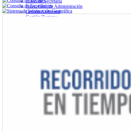
Direc. de Secretaría
Direc. Gral. de Administración
Gestión Ambiental
Gestión Humana
Hacienda
Obras
Ordenamiento
Promoción Social
Salud
Secretaría General
Tránsito
Turismo