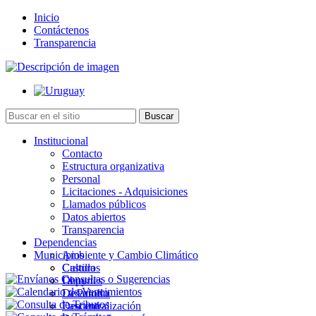
Inicio
Contáctenos
Transparencia
Institucional
Contacto
Estructura organizativa
Personal
Licitaciones - Adquisiciones
Llamados públicos
Datos abiertos
Transparencia
Dependencias
Municipios
Ambiente y Cambio Climático
Cultura
Castillos
Deportes
Chuy
Desarrollo
La Paloma
Descentralización
Lascano