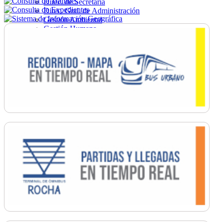
Direc. de Secretaría
Direc. Gral. de Administración
Gestión Ambiental
Gestión Humana
Hacienda
Obras
Ordenamiento
Promoción Social
Salud
Secretaría General
Tránsito
Turismo