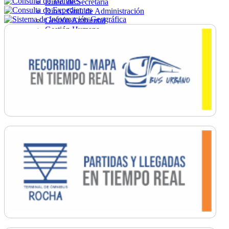
Direc. de Secretaría
Direc. Gral. de Administración
Gestión Ambiental
Gestión Humana
Hacienda
Obras
Ordenamiento
Promoción Social
Salud
Secretaría General
Tránsito
Turismo