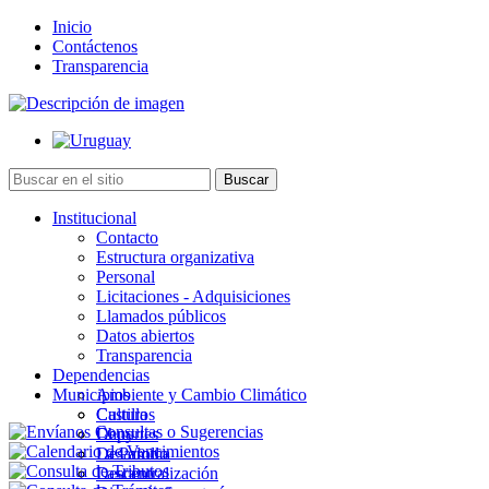
Inicio
Contáctenos
Transparencia
Institucional
Contacto
Estructura organizativa
Personal
Licitaciones - Adquisiciones
Llamados públicos
Datos abiertos
Transparencia
Dependencias
Municipios
Ambiente y Cambio Climático
Cultura
Castillos
Deportes
Chuy
Desarrollo
La Paloma
Descentralización
Lascano