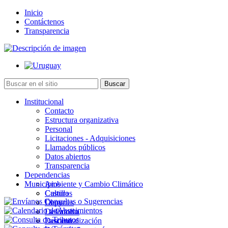
Inicio
Contáctenos
Transparencia
Institucional
Contacto
Estructura organizativa
Personal
Licitaciones - Adquisiciones
Llamados públicos
Datos abiertos
Transparencia
Dependencias
Municipios
Ambiente y Cambio Climático
Cultura
Castillos
Deportes
Chuy
Desarrollo
La Paloma
Descentralización
Lascano