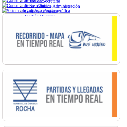
Direc. de Secretaría
Direc. Gral. de Administración
Gestión Ambiental
Gestión Humana
Hacienda
Obras
Ordenamiento
Promoción Social
Salud
Secretaría General
Tránsito
Turismo