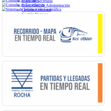
Direc. de Secretaría
Direc. Gral. de Administración
Gestión Ambiental
Gestión Humana
Hacienda
Obras
Ordenamiento
Promoción Social
Salud
Secretaría General
Tránsito
Turismo