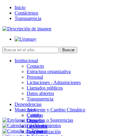
Inicio
Contáctenos
Transparencia
Institucional
Contacto
Estructura organizativa
Personal
Licitaciones - Adquisiciones
Llamados públicos
Datos abiertos
Transparencia
Dependencias
Municipios
Ambiente y Cambio Climático
Cultura
Castillos
Deportes
Chuy
Desarrollo
La Paloma
Descentralización
Lascano