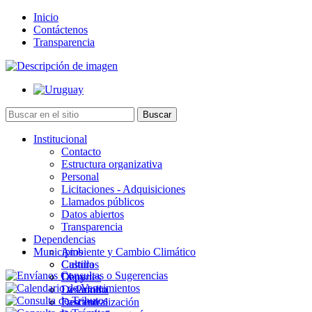
Inicio
Contáctenos
Transparencia
Institucional
Contacto
Estructura organizativa
Personal
Licitaciones - Adquisiciones
Llamados públicos
Datos abiertos
Transparencia
Dependencias
Municipios
Ambiente y Cambio Climático
Cultura
Castillos
Deportes
Chuy
Desarrollo
La Paloma
Descentralización
Lascano