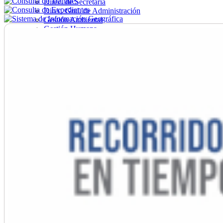
Direc. de Secretaría
Direc. Gral. de Administración
Gestión Ambiental
Gestión Humana
Hacienda
Obras
Ordenamiento
Promoción Social
Salud
Secretaría General
Tránsito
Turismo