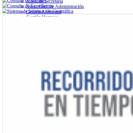
Direc. de Secretaría
Direc. Gral. de Administración
Gestión Ambiental
Gestión Humana
Hacienda
Obras
Ordenamiento
Promoción Social
Salud
Secretaría General
Tránsito
Turismo