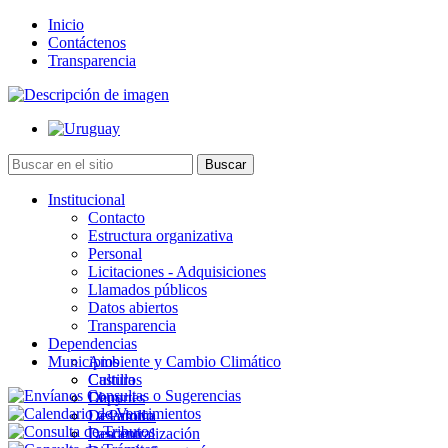
Inicio
Contáctenos
Transparencia
Institucional
Contacto
Estructura organizativa
Personal
Licitaciones - Adquisiciones
Llamados públicos
Datos abiertos
Transparencia
Dependencias
Municipios
Ambiente y Cambio Climático
Cultura
Castillos
Deportes
Chuy
Desarrollo
La Paloma
Descentralización
Lascano