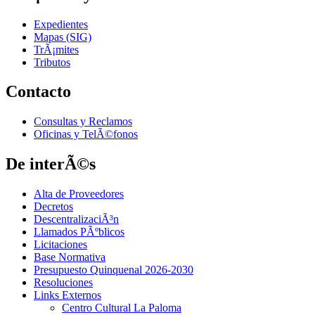
Expedientes
Mapas (SIG)
TrÃ¡mites
Tributos
Contacto
Consultas y Reclamos
Oficinas y TelÃ©fonos
De interÃ©s
Alta de Proveedores
Decretos
DescentralizaciÃ³n
Llamados PÃºblicos
Licitaciones
Base Normativa
Presupuesto Quinquenal 2026-2030
Resoluciones
Links Externos
Centro Cultural La Paloma