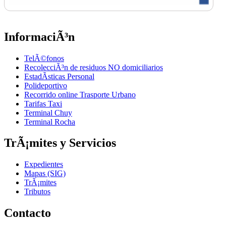
InformaciÃ³n
TelÃ©fonos
RecolecciÃ³n de residuos NO domiciliarios
EstadÃ­sticas Personal
Polideportivo
Recorrido online Trasporte Urbano
Tarifas Taxi
Terminal Chuy
Terminal Rocha
TrÃ¡mites y Servicios
Expedientes
Mapas (SIG)
TrÃ¡mites
Tributos
Contacto