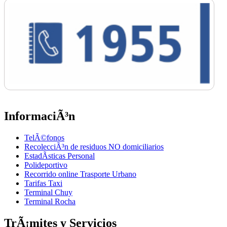
InformaciÃ³n
TelÃ©fonos
RecolecciÃ³n de residuos NO domiciliarios
EstadÃ­sticas Personal
Polideportivo
Recorrido online Trasporte Urbano
Tarifas Taxi
Terminal Chuy
Terminal Rocha
TrÃ¡mites y Servicios