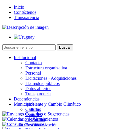
Inicio
Contáctenos
Transparencia
Institucional
Contacto
Estructura organizativa
Personal
Licitaciones - Adquisiciones
Llamados públicos
Datos abiertos
Transparencia
Dependencias
Municipios
Ambiente y Cambio Climático
Cultura
Castillos
Deportes
Chuy
Desarrollo
La Paloma
Descentralización
Lascano