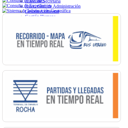
Direc. de Secretaría
Direc. Gral. de Administración
Gestión Ambiental
Gestión Humana
Hacienda
Obras
Ordenamiento
Promoción Social
Salud
Secretaría General
Tránsito
Turismo