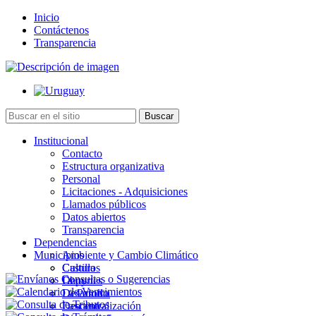
Inicio
Contáctenos
Transparencia
Institucional
Contacto
Estructura organizativa
Personal
Licitaciones - Adquisiciones
Llamados públicos
Datos abiertos
Transparencia
Dependencias
Municipios
Ambiente y Cambio Climático
Cultura
Castillos
Deportes
Chuy
Desarrollo
La Paloma
Descentralización
Lascano