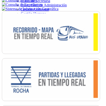
Direc. de Secretaría
Direc. Gral. de Administración
Gestión Ambiental
Gestión Humana
Hacienda
Obras
Ordenamiento
Promoción Social
Salud
Secretaría General
Tránsito
Turismo