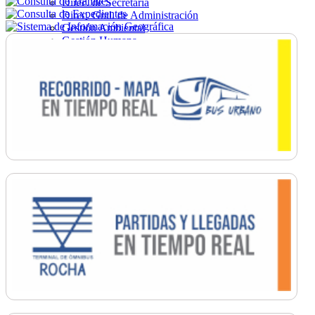
Direc. de Secretaría
Direc. Gral. de Administración
Gestión Ambiental
Gestión Humana
Hacienda
Obras
Ordenamiento
Promoción Social
Salud
Secretaría General
Tránsito
Turismo