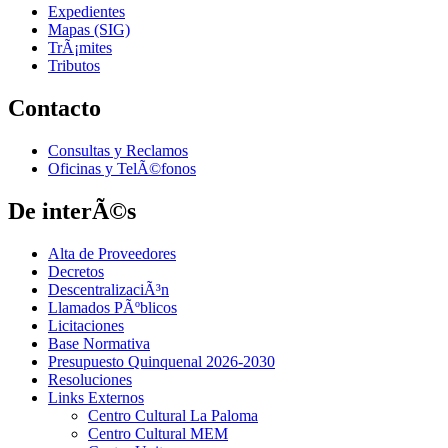
Expedientes
Mapas (SIG)
TrÃ¡mites
Tributos
Contacto
Consultas y Reclamos
Oficinas y TelÃ©fonos
De interÃ©s
Alta de Proveedores
Decretos
DescentralizaciÃ³n
Llamados PÃºblicos
Licitaciones
Base Normativa
Presupuesto Quinquenal 2026-2030
Resoluciones
Links Externos
Centro Cultural La Paloma
Centro Cultural MEM