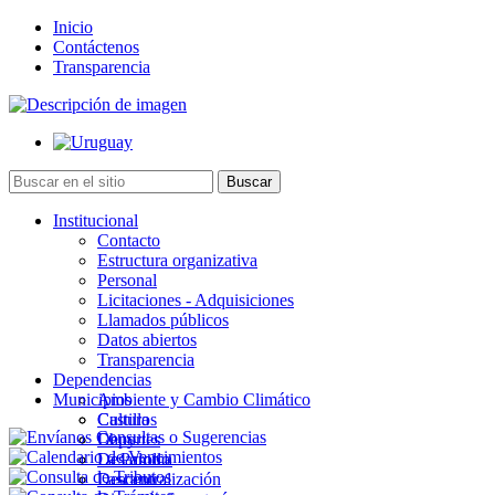
Inicio
Contáctenos
Transparencia
Institucional
Contacto
Estructura organizativa
Personal
Licitaciones - Adquisiciones
Llamados públicos
Datos abiertos
Transparencia
Dependencias
Municipios
Ambiente y Cambio Climático
Cultura
Castillos
Deportes
Chuy
Desarrollo
La Paloma
Descentralización
Lascano