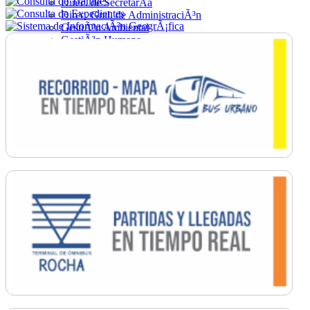
Direc. de SecretarÃ­a
Direc. Gral. de AdministraciÃ³n
GestiÃ³n Ambiental
GestiÃ³n Humana
Hacienda
Obras
Ordenamiento
PromociÃ³n Social
Salud
SecretarÃ­a General
TrÃ¡nsito
Turismo