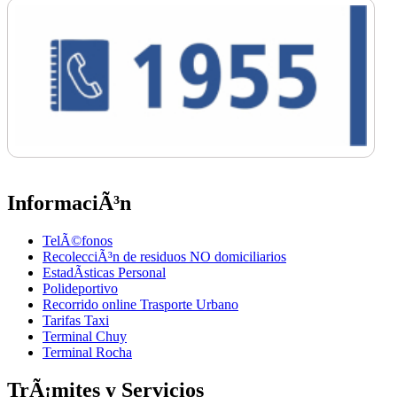
InformaciÃ³n
TelÃ©fonos
RecolecciÃ³n de residuos NO domiciliarios
EstadÃ­sticas Personal
Polideportivo
Recorrido online Trasporte Urbano
Tarifas Taxi
Terminal Chuy
Terminal Rocha
TrÃ¡mites y Servicios