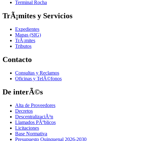
Terminal Rocha
TrÃ¡mites y Servicios
Expedientes
Mapas (SIG)
TrÃ¡mites
Tributos
Contacto
Consultas y Reclamos
Oficinas y TelÃ©fonos
De interÃ©s
Alta de Proveedores
Decretos
DescentralizaciÃ³n
Llamados PÃºblicos
Licitaciones
Base Normativa
Presupuesto Quinquenal 2026-2030