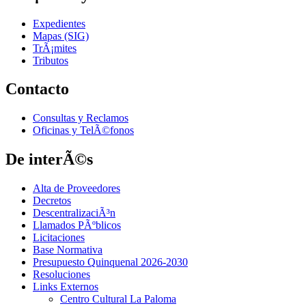
Expedientes
Mapas (SIG)
TrÃ¡mites
Tributos
Contacto
Consultas y Reclamos
Oficinas y TelÃ©fonos
De interÃ©s
Alta de Proveedores
Decretos
DescentralizaciÃ³n
Llamados PÃºblicos
Licitaciones
Base Normativa
Presupuesto Quinquenal 2026-2030
Resoluciones
Links Externos
Centro Cultural La Paloma