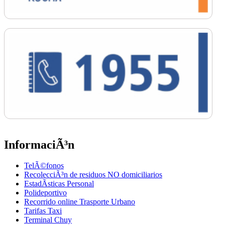
InformaciÃ³n
TelÃ©fonos
RecolecciÃ³n de residuos NO domiciliarios
EstadÃ­sticas Personal
Polideportivo
Recorrido online Trasporte Urbano
Tarifas Taxi
Terminal Chuy