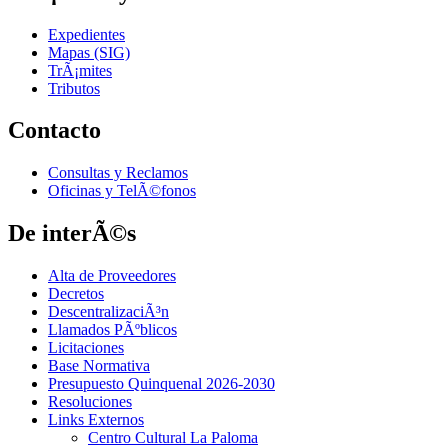
Expedientes
Mapas (SIG)
TrÃ¡mites
Tributos
Contacto
Consultas y Reclamos
Oficinas y TelÃ©fonos
De interÃ©s
Alta de Proveedores
Decretos
DescentralizaciÃ³n
Llamados PÃºblicos
Licitaciones
Base Normativa
Presupuesto Quinquenal 2026-2030
Resoluciones
Links Externos
Centro Cultural La Paloma