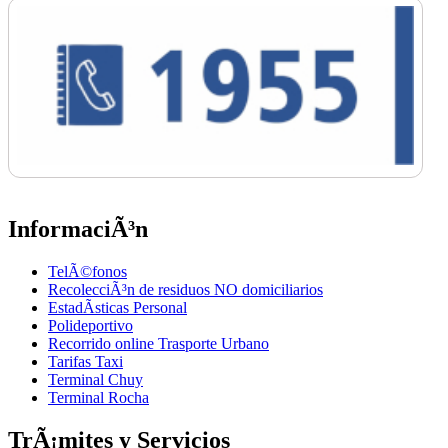
InformaciÃ³n
TelÃ©fonos
RecolecciÃ³n de residuos NO domiciliarios
EstadÃ­sticas Personal
Polideportivo
Recorrido online Trasporte Urbano
Tarifas Taxi
Terminal Chuy
Terminal Rocha
TrÃ¡mites y Servicios