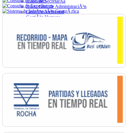
Direc. de SecretarÃ­a
Direc. Gral. de AdministraciÃ³n
GestiÃ³n Ambiental
GestiÃ³n Humana
Hacienda
Obras
Ordenamiento
PromociÃ³n Social
Salud
SecretarÃ­a General
TrÃ¡nsito
Turismo