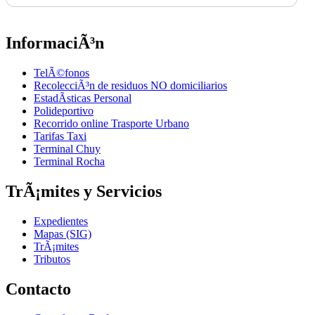
InformaciÃ³n
TelÃ©fonos
RecolecciÃ³n de residuos NO domiciliarios
EstadÃ­sticas Personal
Polideportivo
Recorrido online Trasporte Urbano
Tarifas Taxi
Terminal Chuy
Terminal Rocha
TrÃ¡mites y Servicios
Expedientes
Mapas (SIG)
TrÃ¡mites
Tributos
Contacto