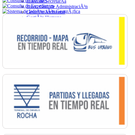
Direc. de SecretarÃ­a
Direc. Gral. de AdministraciÃ³n
GestiÃ³n Ambiental
GestiÃ³n Humana
Hacienda
Obras
Ordenamiento
PromociÃ³n Social
Salud
SecretarÃ­a General
TrÃ¡nsito
Turismo