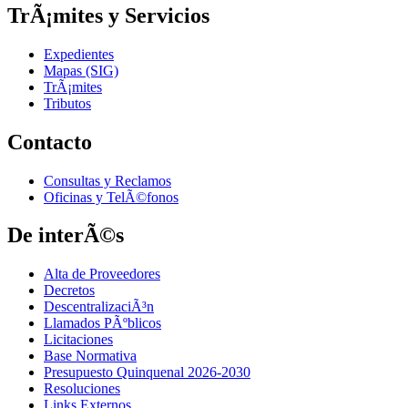
TrÃ¡mites y Servicios
Expedientes
Mapas (SIG)
TrÃ¡mites
Tributos
Contacto
Consultas y Reclamos
Oficinas y TelÃ©fonos
De interÃ©s
Alta de Proveedores
Decretos
DescentralizaciÃ³n
Llamados PÃºblicos
Licitaciones
Base Normativa
Presupuesto Quinquenal 2026-2030
Resoluciones
Links Externos