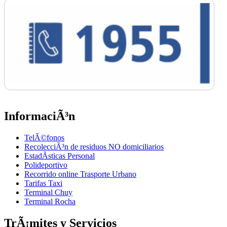
InformaciÃ³n
TelÃ©fonos
RecolecciÃ³n de residuos NO domiciliarios
EstadÃ­sticas Personal
Polideportivo
Recorrido online Trasporte Urbano
Tarifas Taxi
Terminal Chuy
Terminal Rocha
TrÃ¡mites y Servicios