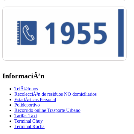
InformaciÃ³n
TelÃ©fonos
RecolecciÃ³n de residuos NO domiciliarios
EstadÃ­sticas Personal
Polideportivo
Recorrido online Trasporte Urbano
Tarifas Taxi
Terminal Chuy
Terminal Rocha