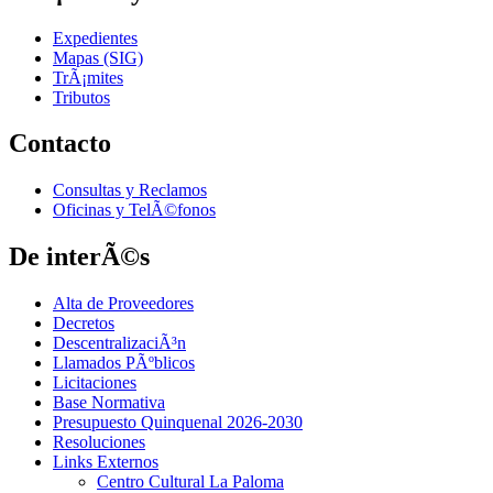
Expedientes
Mapas (SIG)
TrÃ¡mites
Tributos
Contacto
Consultas y Reclamos
Oficinas y TelÃ©fonos
De interÃ©s
Alta de Proveedores
Decretos
DescentralizaciÃ³n
Llamados PÃºblicos
Licitaciones
Base Normativa
Presupuesto Quinquenal 2026-2030
Resoluciones
Links Externos
Centro Cultural La Paloma