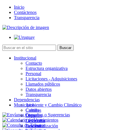
Inicio
Contáctenos
Transparencia
Institucional
Contacto
Estructura organizativa
Personal
Licitaciones - Adquisiciones
Llamados públicos
Datos abiertos
Transparencia
Dependencias
Municipios
Ambiente y Cambio Climático
Cultura
Castillos
Deportes
Chuy
Desarrollo
La Paloma
Descentralización
Lascano