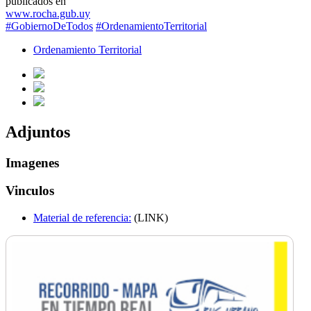
publicados en
www.rocha.gub.uy
#GobiernoDeTodos
#OrdenamientoTerritorial
Ordenamiento Territorial
Adjuntos
Imagenes
Vinculos
Material de referencia:
(LINK)