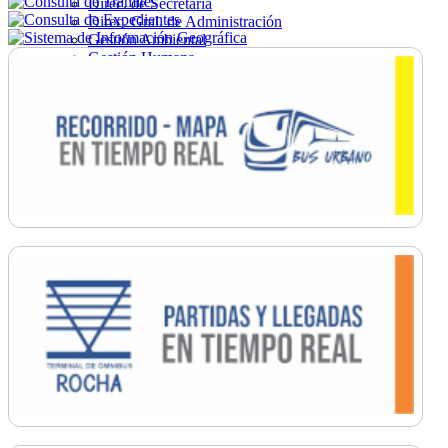
Direc. de Secretaría
Direc. Gral. de Administración
Gestión Ambiental
Gestión Humana
Hacienda
Obras
Ordenamiento
Promoción Social
Salud
Secretaría General
Tránsito
Turismo