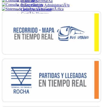
Direc. de SecretarÃ­a
Direc. Gral. de AdministraciÃ³n
GestiÃ³n Ambiental
GestiÃ³n Humana
Hacienda
Obras
Ordenamiento
PromociÃ³n Social
Salud
SecretarÃ­a General
TrÃ¡nsito
Turismo