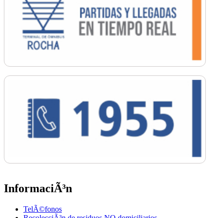
InformaciÃ³n
TelÃ©fonos
RecolecciÃ³n de residuos NO domiciliarios