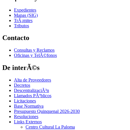
Expedientes
Mapas (SIG)
TrÃ¡mites
Tributos
Contacto
Consultas y Reclamos
Oficinas y TelÃ©fonos
De interÃ©s
Alta de Proveedores
Decretos
DescentralizaciÃ³n
Llamados PÃºblicos
Licitaciones
Base Normativa
Presupuesto Quinquenal 2026-2030
Resoluciones
Links Externos
Centro Cultural La Paloma