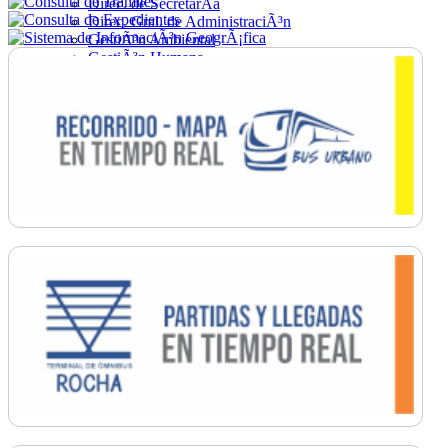
Direc. de SecretarÃ­a
Direc. Gral. de AdministraciÃ³n
GestiÃ³n Ambiental
GestiÃ³n Humana
Hacienda
Obras
Ordenamiento
PromociÃ³n Social
Salud
SecretarÃ­a General
TrÃ¡nsito
Turismo