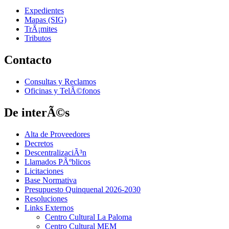
Expedientes
Mapas (SIG)
TrÃ¡mites
Tributos
Contacto
Consultas y Reclamos
Oficinas y TelÃ©fonos
De interÃ©s
Alta de Proveedores
Decretos
DescentralizaciÃ³n
Llamados PÃºblicos
Licitaciones
Base Normativa
Presupuesto Quinquenal 2026-2030
Resoluciones
Links Externos
Centro Cultural La Paloma
Centro Cultural MEM