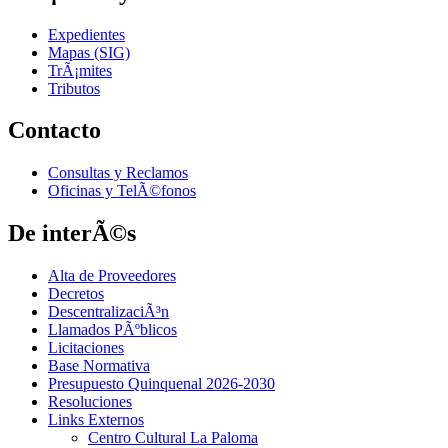
Expedientes
Mapas (SIG)
TrÃ¡mites
Tributos
Contacto
Consultas y Reclamos
Oficinas y TelÃ©fonos
De interÃ©s
Alta de Proveedores
Decretos
DescentralizaciÃ³n
Llamados PÃºblicos
Licitaciones
Base Normativa
Presupuesto Quinquenal 2026-2030
Resoluciones
Links Externos
Centro Cultural La Paloma