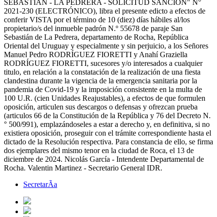
SEBASTIAN - LA PEDRERA - SOLICITUD SANCIÓN" N°
2021-230 (ELECTRÓNICO), libra el presente edicto a efectos de
conferir VISTA por el término de 10 (diez) días hábiles al/los
propietario/s del inmueble padrón N.º 55678 de paraje San
Sebastián de La Pedrera, departamento de Rocha, República
Oriental del Uruguay y especialmente y sin perjuicio, a los Señores
Manuel Pedro RODRÍGUEZ FIORETTI y Anahí Graziella
RODRÍGUEZ FIORETTI, sucesores y/o interesados a cualquier
titulo, en relación a la constatación de la realización de una fiesta
clandestina durante la vigencia de la emergencia sanitaria por la
pandemia de Covid-19 y la imposición consistente en la multa de
100 U.R. (cien Unidades Reajustables), a efectos de que formulen
oposición, articulen sus descargos o defensas y ofrezcan prueba
(articulos 66 de la Constitución de la República y 76 del Decreto N.
° 500/991), emplazándoseles a estar a derecho y, en definitiva, si no
existiera oposición, proseguir con el trámite correspondiente hasta el
dictado de la Resolución respectiva. Para constancia de ello, se firma
dos ejemplares del mismo tenor en la ciudad de Roca, el 13 de
diciembre de 2024. Nicolás García - Intendente Departamental de
Rocha. Valentin Martinez - Secretario General IDR.
SecretarÃ­a