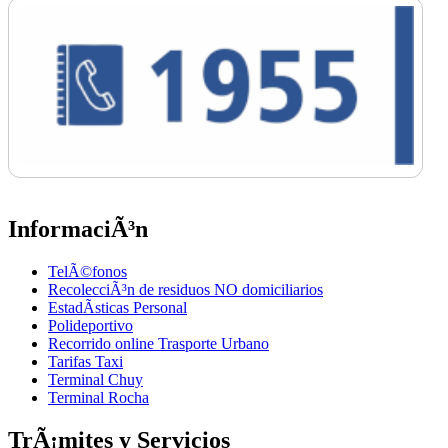
InformaciÃ³n
TelÃ©fonos
RecolecciÃ³n de residuos NO domiciliarios
EstadÃ­sticas Personal
Polideportivo
Recorrido online Trasporte Urbano
Tarifas Taxi
Terminal Chuy
Terminal Rocha
TrÃ¡mites y Servicios