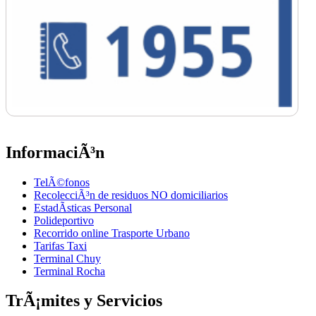
InformaciÃ³n
TelÃ©fonos
RecolecciÃ³n de residuos NO domiciliarios
EstadÃ­sticas Personal
Polideportivo
Recorrido online Trasporte Urbano
Tarifas Taxi
Terminal Chuy
Terminal Rocha
TrÃ¡mites y Servicios