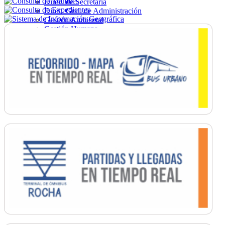
Direc. de Secretaría
Direc. Gral. de Administración
Gestión Ambiental
Gestión Humana
Hacienda
Obras
Ordenamiento
Promoción Social
Salud
Secretaría General
Tránsito
Turismo