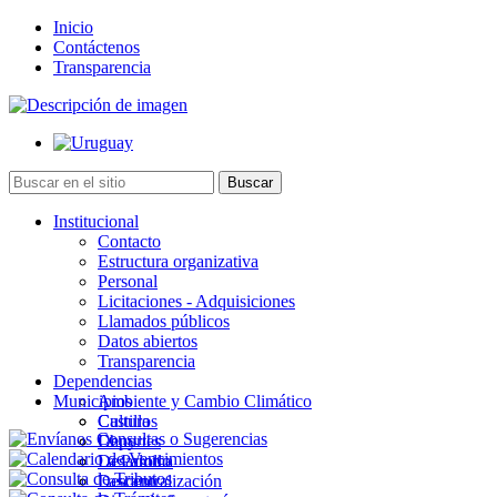
Inicio
Contáctenos
Transparencia
Institucional
Contacto
Estructura organizativa
Personal
Licitaciones - Adquisiciones
Llamados públicos
Datos abiertos
Transparencia
Dependencias
Municipios
Ambiente y Cambio Climático
Cultura
Castillos
Deportes
Chuy
Desarrollo
La Paloma
Descentralización
Lascano