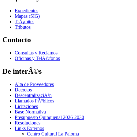
Expedientes
Mapas (SIG)
TrÃ¡mites
Tributos
Contacto
Consultas y Reclamos
Oficinas y TelÃ©fonos
De interÃ©s
Alta de Proveedores
Decretos
DescentralizaciÃ³n
Llamados PÃºblicos
Licitaciones
Base Normativa
Presupuesto Quinquenal 2026-2030
Resoluciones
Links Externos
Centro Cultural La Paloma