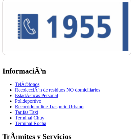
InformaciÃ³n
TelÃ©fonos
RecolecciÃ³n de residuos NO domiciliarios
EstadÃ­sticas Personal
Polideportivo
Recorrido online Trasporte Urbano
Tarifas Taxi
Terminal Chuy
Terminal Rocha
TrÃ¡mites y Servicios