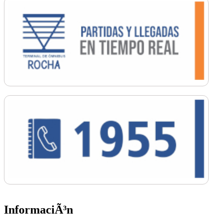
InformaciÃ³n