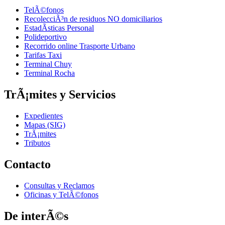
TelÃ©fonos
RecolecciÃ³n de residuos NO domiciliarios
EstadÃ­sticas Personal
Polideportivo
Recorrido online Trasporte Urbano
Tarifas Taxi
Terminal Chuy
Terminal Rocha
TrÃ¡mites y Servicios
Expedientes
Mapas (SIG)
TrÃ¡mites
Tributos
Contacto
Consultas y Reclamos
Oficinas y TelÃ©fonos
De interÃ©s