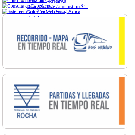
Direc. de SecretarÃ­a
Direc. Gral. de AdministraciÃ³n
GestiÃ³n Ambiental
GestiÃ³n Humana
Hacienda
Obras
Ordenamiento
PromociÃ³n Social
Salud
SecretarÃ­a General
TrÃ¡nsito
Turismo