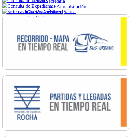
Direc. de Secretaría
Direc. Gral. de Administración
Gestión Ambiental
Gestión Humana
Hacienda
Obras
Ordenamiento
Promoción Social
Salud
Secretaría General
Tránsito
Turismo