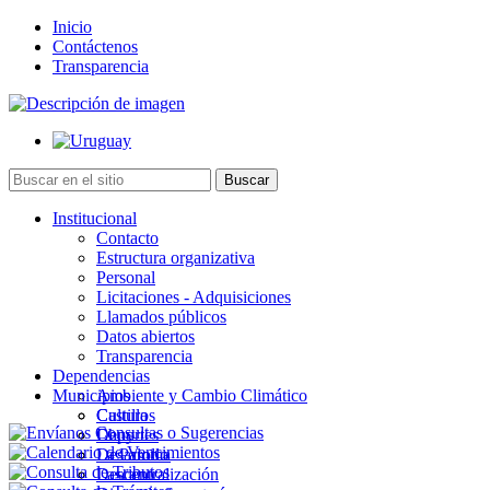
Inicio
Contáctenos
Transparencia
Institucional
Contacto
Estructura organizativa
Personal
Licitaciones - Adquisiciones
Llamados públicos
Datos abiertos
Transparencia
Dependencias
Municipios
Ambiente y Cambio Climático
Cultura
Castillos
Deportes
Chuy
Desarrollo
La Paloma
Descentralización
Lascano