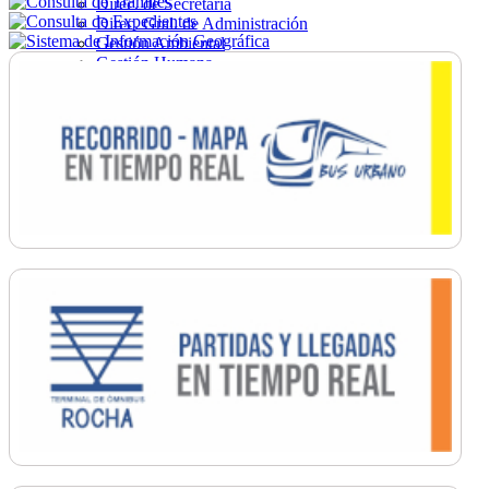
Direc. de Secretaría
Direc. Gral. de Administración
Gestión Ambiental
Gestión Humana
Hacienda
Obras
Ordenamiento
Promoción Social
Salud
Secretaría General
Tránsito
Turismo