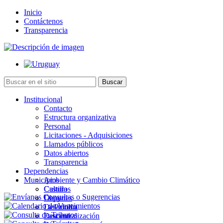
Inicio
Contáctenos
Transparencia
Institucional
Contacto
Estructura organizativa
Personal
Licitaciones - Adquisiciones
Llamados públicos
Datos abiertos
Transparencia
Dependencias
Municipios
Ambiente y Cambio Climático
Cultura
Castillos
Deportes
Chuy
Desarrollo
La Paloma
Descentralización
Lascano