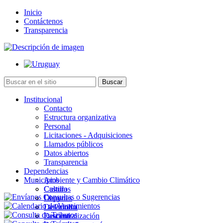
Inicio
Contáctenos
Transparencia
Institucional
Contacto
Estructura organizativa
Personal
Licitaciones - Adquisiciones
Llamados públicos
Datos abiertos
Transparencia
Dependencias
Municipios
Ambiente y Cambio Climático
Cultura
Castillos
Deportes
Chuy
Desarrollo
La Paloma
Descentralización
Lascano