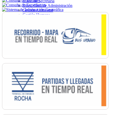
Direc. de Secretaría
Direc. Gral. de Administración
Gestión Ambiental
Gestión Humana
Hacienda
Obras
Ordenamiento
Promoción Social
Salud
Secretaría General
Tránsito
Turismo