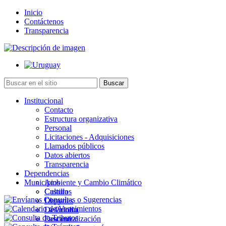
Inicio
Contáctenos
Transparencia
Institucional
Contacto
Estructura organizativa
Personal
Licitaciones - Adquisiciones
Llamados públicos
Datos abiertos
Transparencia
Dependencias
Municipios
Ambiente y Cambio Climático
Cultura
Castillos
Deportes
Chuy
Desarrollo
La Paloma
Descentralización
Lascano