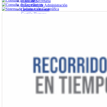
Direc. de Secretaría
Direc. Gral. de Administración
Gestión Ambiental
Gestión Humana
Hacienda
Obras
Ordenamiento
Promoción Social
Salud
Secretaría General
Tránsito
Turismo