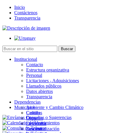
Inicio
Contáctenos
Transparencia
Institucional
Contacto
Estructura organizativa
Personal
Licitaciones - Adquisiciones
Llamados públicos
Datos abiertos
Transparencia
Dependencias
Municipios
Ambiente y Cambio Climático
Cultura
Castillos
Deportes
Chuy
Desarrollo
La Paloma
Descentralización
Lascano