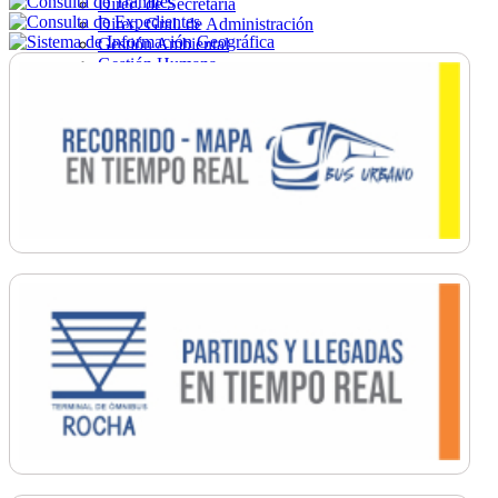
Direc. de Secretaría
Direc. Gral. de Administración
Gestión Ambiental
Gestión Humana
Hacienda
Obras
Ordenamiento
Promoción Social
Salud
Secretaría General
Tránsito
Turismo