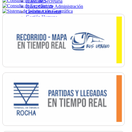
Direc. de Secretaría
Direc. Gral. de Administración
Gestión Ambiental
Gestión Humana
Hacienda
Obras
Ordenamiento
Promoción Social
Salud
Secretaría General
Tránsito
Turismo