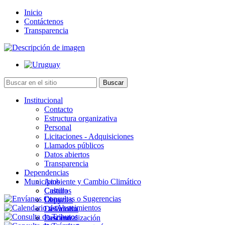
Inicio
Contáctenos
Transparencia
Institucional
Contacto
Estructura organizativa
Personal
Licitaciones - Adquisiciones
Llamados públicos
Datos abiertos
Transparencia
Dependencias
Municipios
Ambiente y Cambio Climático
Cultura
Castillos
Deportes
Chuy
Desarrollo
La Paloma
Descentralización
Lascano