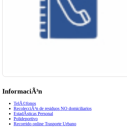
InformaciÃ³n
TelÃ©fonos
RecolecciÃ³n de residuos NO domiciliarios
EstadÃ­sticas Personal
Polideportivo
Recorrido online Trasporte Urbano