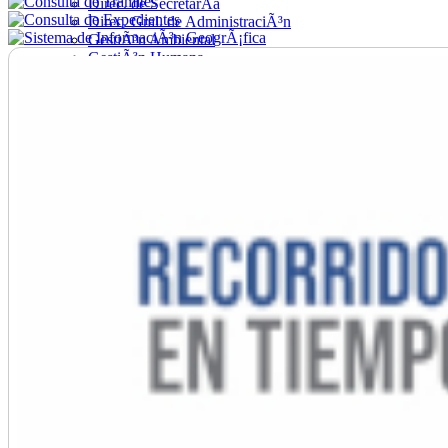
Direc. de SecretarÃ­a
Direc. Gral. de AdministraciÃ³n
GestiÃ³n Ambiental
GestiÃ³n Humana
Hacienda
Obras
Ordenamiento
PromociÃ³n Social
Salud
SecretarÃ­a General
TrÃ¡nsito
Turismo