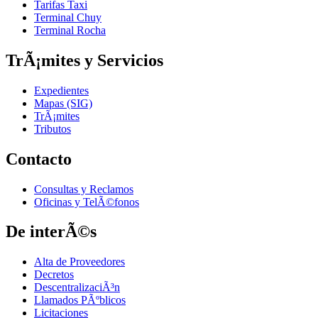
Tarifas Taxi
Terminal Chuy
Terminal Rocha
TrÃ¡mites y Servicios
Expedientes
Mapas (SIG)
TrÃ¡mites
Tributos
Contacto
Consultas y Reclamos
Oficinas y TelÃ©fonos
De interÃ©s
Alta de Proveedores
Decretos
DescentralizaciÃ³n
Llamados PÃºblicos
Licitaciones