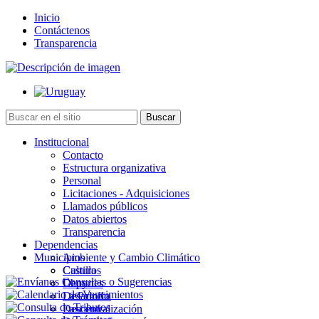
Inicio
Contáctenos
Transparencia
Institucional
Contacto
Estructura organizativa
Personal
Licitaciones - Adquisiciones
Llamados públicos
Datos abiertos
Transparencia
Dependencias
Municipios
Ambiente y Cambio Climático
Cultura
Castillos
Deportes
Chuy
Desarrollo
La Paloma
Descentralización
Lascano