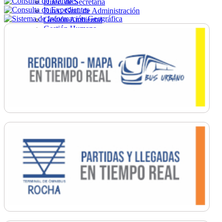
Direc. de Secretaría
Direc. Gral. de Administración
Gestión Ambiental
Gestión Humana
Hacienda
Obras
Ordenamiento
Promoción Social
Salud
Secretaría General
Tránsito
Turismo