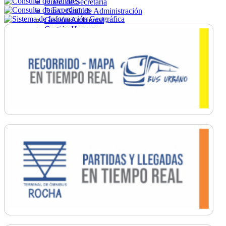
Direc. de Secretaría
Direc. Gral. de Administración
Gestión Ambiental
Gestión Humana
Hacienda
Obras
Ordenamiento
Promoción Social
Salud
Secretaría General
Tránsito
Turismo