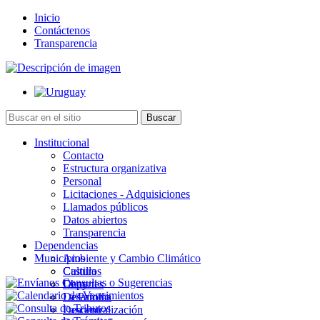
Inicio
Contáctenos
Transparencia
Institucional
Contacto
Estructura organizativa
Personal
Licitaciones - Adquisiciones
Llamados públicos
Datos abiertos
Transparencia
Dependencias
Municipios
Ambiente y Cambio Climático
Cultura
Castillos
Deportes
Chuy
Desarrollo
La Paloma
Descentralización
Lascano