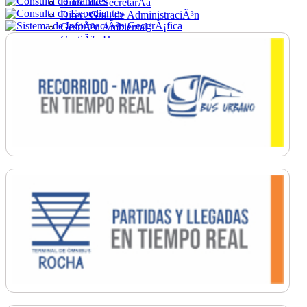
Direc. de SecretarÃ­a
Direc. Gral. de AdministraciÃ³n
GestiÃ³n Ambiental
GestiÃ³n Humana
Hacienda
Obras
Ordenamiento
PromociÃ³n Social
Salud
SecretarÃ­a General
TrÃ¡nsito
Turismo