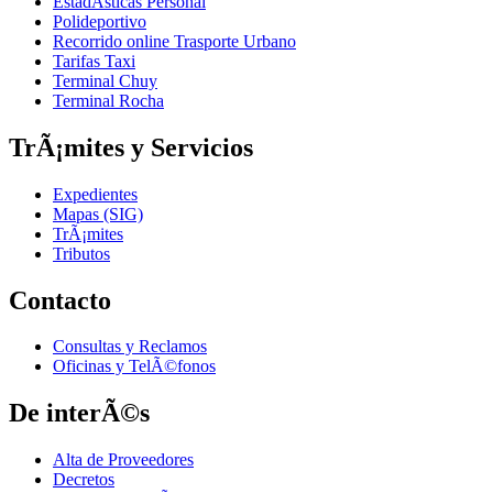
EstadÃ­sticas Personal
Polideportivo
Recorrido online Trasporte Urbano
Tarifas Taxi
Terminal Chuy
Terminal Rocha
TrÃ¡mites y Servicios
Expedientes
Mapas (SIG)
TrÃ¡mites
Tributos
Contacto
Consultas y Reclamos
Oficinas y TelÃ©fonos
De interÃ©s
Alta de Proveedores
Decretos