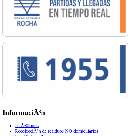
InformaciÃ³n
TelÃ©fonos
RecolecciÃ³n de residuos NO domiciliarios