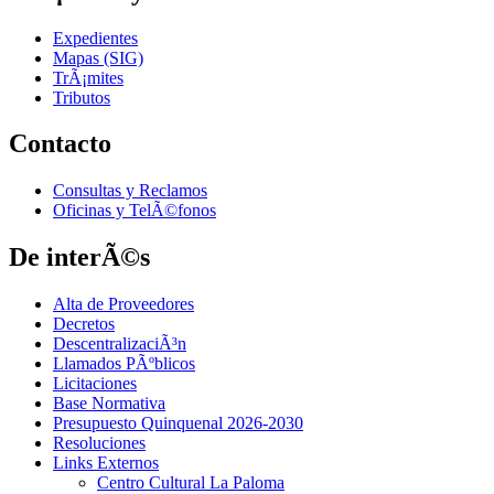
Expedientes
Mapas (SIG)
TrÃ¡mites
Tributos
Contacto
Consultas y Reclamos
Oficinas y TelÃ©fonos
De interÃ©s
Alta de Proveedores
Decretos
DescentralizaciÃ³n
Llamados PÃºblicos
Licitaciones
Base Normativa
Presupuesto Quinquenal 2026-2030
Resoluciones
Links Externos
Centro Cultural La Paloma