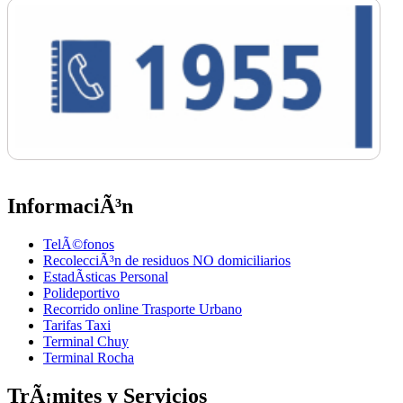
InformaciÃ³n
TelÃ©fonos
RecolecciÃ³n de residuos NO domiciliarios
EstadÃ­sticas Personal
Polideportivo
Recorrido online Trasporte Urbano
Tarifas Taxi
Terminal Chuy
Terminal Rocha
TrÃ¡mites y Servicios