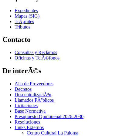
Expedientes
Mapas (SIG)
TrÃ¡mites
Tributos
Contacto
Consultas y Reclamos
Oficinas y TelÃ©fonos
De interÃ©s
Alta de Proveedores
Decretos
DescentralizaciÃ³n
Llamados PÃºblicos
Licitaciones
Base Normativa
Presupuesto Quinquenal 2026-2030
Resoluciones
Links Externos
Centro Cultural La Paloma