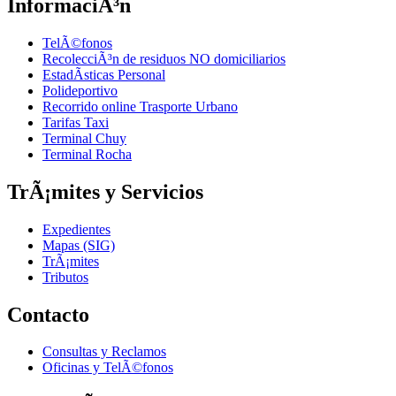
InformaciÃ³n
TelÃ©fonos
RecolecciÃ³n de residuos NO domiciliarios
EstadÃ­sticas Personal
Polideportivo
Recorrido online Trasporte Urbano
Tarifas Taxi
Terminal Chuy
Terminal Rocha
TrÃ¡mites y Servicios
Expedientes
Mapas (SIG)
TrÃ¡mites
Tributos
Contacto
Consultas y Reclamos
Oficinas y TelÃ©fonos