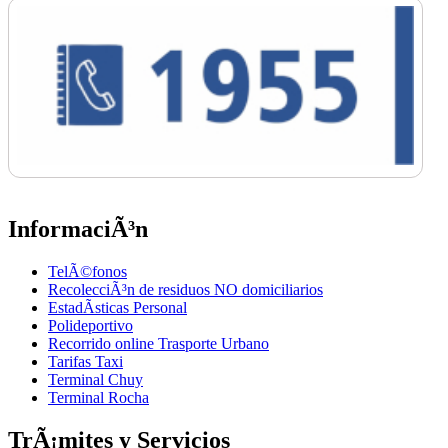
InformaciÃ³n
TelÃ©fonos
RecolecciÃ³n de residuos NO domiciliarios
EstadÃ­sticas Personal
Polideportivo
Recorrido online Trasporte Urbano
Tarifas Taxi
Terminal Chuy
Terminal Rocha
TrÃ¡mites y Servicios