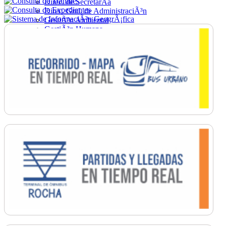
Direc. de SecretarÃ­a
Direc. Gral. de AdministraciÃ³n
GestiÃ³n Ambiental
GestiÃ³n Humana
Hacienda
Obras
Ordenamiento
PromociÃ³n Social
Salud
SecretarÃ­a General
TrÃ¡nsito
Turismo