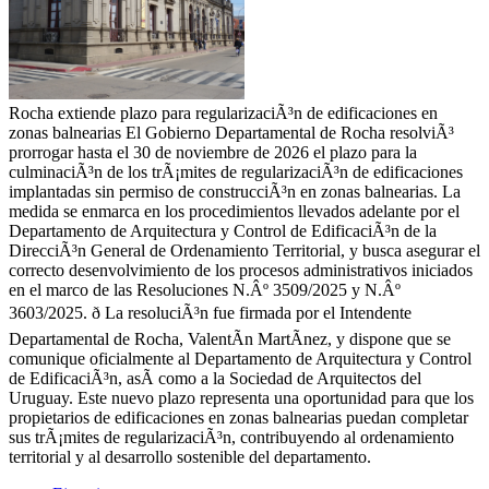
Rocha extiende plazo para regularizaciÃ³n de edificaciones en
zonas balnearias El Gobierno Departamental de Rocha resolviÃ³
prorrogar hasta el 30 de noviembre de 2026 el plazo para la
culminaciÃ³n de los trÃ¡mites de regularizaciÃ³n de edificaciones
implantadas sin permiso de construcciÃ³n en zonas balnearias. La
medida se enmarca en los procedimientos llevados adelante por el
Departamento de Arquitectura y Control de EdificaciÃ³n de la
DirecciÃ³n General de Ordenamiento Territorial, y busca asegurar el
correcto desenvolvimiento de los procesos administrativos iniciados
en el marco de las Resoluciones N.Âº 3509/2025 y N.Âº
3603/2025. ð La resoluciÃ³n fue firmada por el Intendente
Departamental de Rocha, ValentÃ­n MartÃ­nez, y dispone que se
comunique oficialmente al Departamento de Arquitectura y Control
de EdificaciÃ³n, asÃ­ como a la Sociedad de Arquitectos del
Uruguay. Este nuevo plazo representa una oportunidad para que los
propietarios de edificaciones en zonas balnearias puedan completar
sus trÃ¡mites de regularizaciÃ³n, contribuyendo al ordenamiento
territorial y al desarrollo sostenible del departamento.