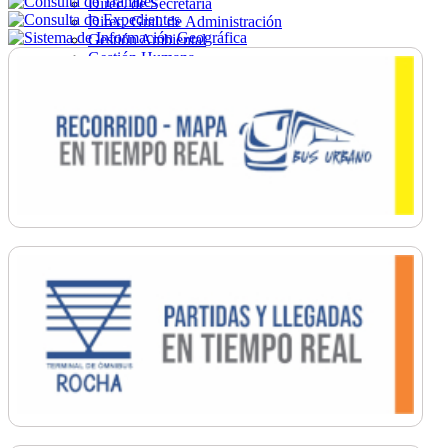
Direc. de Secretaría
Direc. Gral. de Administración
Gestión Ambiental
Gestión Humana
Hacienda
Obras
Ordenamiento
Promoción Social
Salud
Secretaría General
Tránsito
Turismo