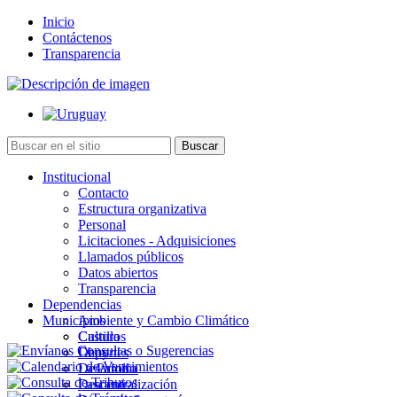
Inicio
Contáctenos
Transparencia
Institucional
Contacto
Estructura organizativa
Personal
Licitaciones - Adquisiciones
Llamados públicos
Datos abiertos
Transparencia
Dependencias
Municipios
Ambiente y Cambio Climático
Cultura
Castillos
Deportes
Chuy
Desarrollo
La Paloma
Descentralización
Lascano