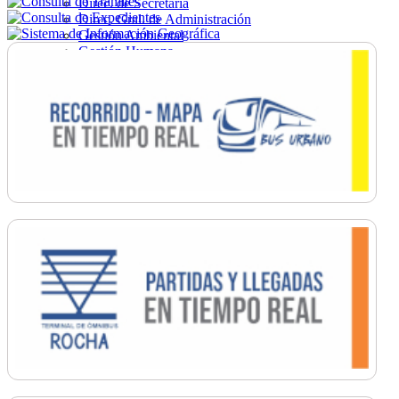
Direc. de Secretaría
Direc. Gral. de Administración
Gestión Ambiental
Gestión Humana
Hacienda
Obras
Ordenamiento
Promoción Social
Salud
Secretaría General
Tránsito
Turismo