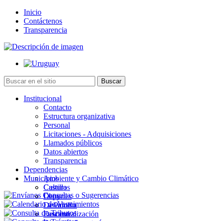
Inicio
Contáctenos
Transparencia
Institucional
Contacto
Estructura organizativa
Personal
Licitaciones - Adquisiciones
Llamados públicos
Datos abiertos
Transparencia
Dependencias
Municipios
Ambiente y Cambio Climático
Cultura
Castillos
Deportes
Chuy
Desarrollo
La Paloma
Descentralización
Lascano