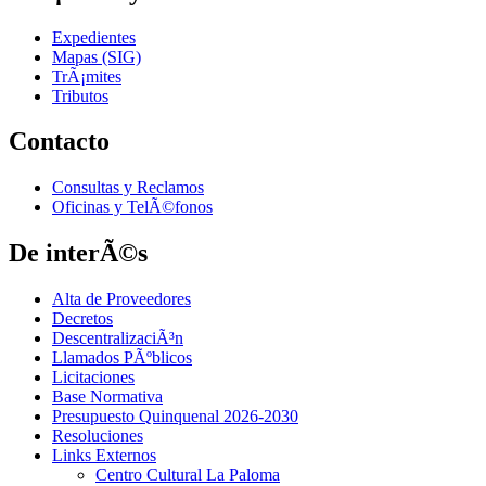
Expedientes
Mapas (SIG)
TrÃ¡mites
Tributos
Contacto
Consultas y Reclamos
Oficinas y TelÃ©fonos
De interÃ©s
Alta de Proveedores
Decretos
DescentralizaciÃ³n
Llamados PÃºblicos
Licitaciones
Base Normativa
Presupuesto Quinquenal 2026-2030
Resoluciones
Links Externos
Centro Cultural La Paloma