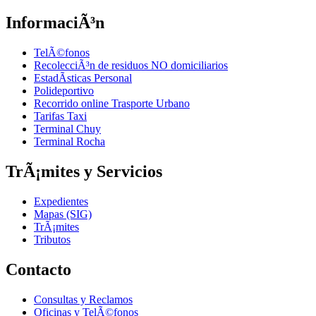
InformaciÃ³n
TelÃ©fonos
RecolecciÃ³n de residuos NO domiciliarios
EstadÃ­sticas Personal
Polideportivo
Recorrido online Trasporte Urbano
Tarifas Taxi
Terminal Chuy
Terminal Rocha
TrÃ¡mites y Servicios
Expedientes
Mapas (SIG)
TrÃ¡mites
Tributos
Contacto
Consultas y Reclamos
Oficinas y TelÃ©fonos