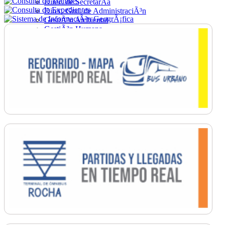
Direc. de SecretarÃ­a
Direc. Gral. de AdministraciÃ³n
GestiÃ³n Ambiental
GestiÃ³n Humana
Hacienda
Obras
Ordenamiento
PromociÃ³n Social
Salud
SecretarÃ­a General
TrÃ¡nsito
Turismo