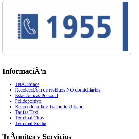
InformaciÃ³n
TelÃ©fonos
RecolecciÃ³n de residuos NO domiciliarios
EstadÃ­sticas Personal
Polideportivo
Recorrido online Trasporte Urbano
Tarifas Taxi
Terminal Chuy
Terminal Rocha
TrÃ¡mites y Servicios