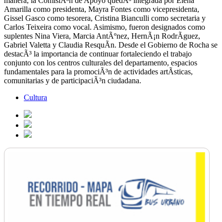
manera, la ComisiÃ³n de Apoyo quedÃ³ integrada por Elena
Amarilla como presidenta, Mayra Fontes como vicepresidenta,
Gissel Gasco como tesorera, Cristina Bianculli como secretaria y
Carlos Teixeira como vocal. Asimismo, fueron designados como
suplentes Nina Viera, Marcia AntÃºnez, HernÃ¡n RodrÃ­guez,
Gabriel Valetta y Claudia ResquÃ­n. Desde el Gobierno de Rocha se
destacÃ³ la importancia de continuar fortaleciendo el trabajo
conjunto con los centros culturales del departamento, espacios
fundamentales para la promociÃ³n de actividades artÃ­sticas,
comunitarias y de participaciÃ³n ciudadana.
Cultura