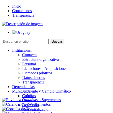
Inicio
Contáctenos
Transparencia
Institucional
Contacto
Estructura organizativa
Personal
Licitaciones - Adquisiciones
Llamados públicos
Datos abiertos
Transparencia
Dependencias
Municipios
Ambiente y Cambio Climático
Cultura
Castillos
Deportes
Chuy
Desarrollo
La Paloma
Descentralización
Lascano