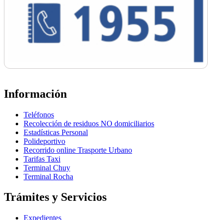
Información
Teléfonos
Recolección de residuos NO domiciliarios
Estadísticas Personal
Polideportivo
Recorrido online Trasporte Urbano
Tarifas Taxi
Terminal Chuy
Terminal Rocha
Trámites y Servicios
Expedientes