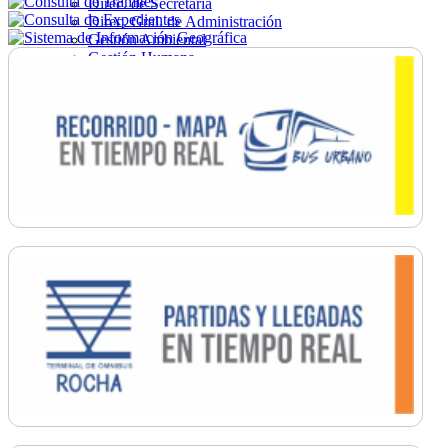
Direc. de Secretaría
Direc. Gral. de Administración
Gestión Ambiental
Gestión Humana
Hacienda
Obras
Ordenamiento
Promoción Social
Salud
Secretaría General
Tránsito
Turismo