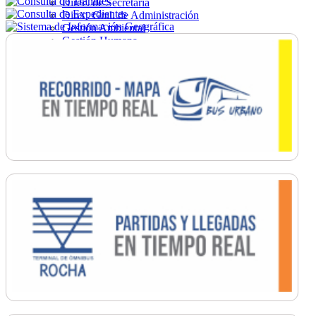
Direc. de Secretaría
Direc. Gral. de Administración
Gestión Ambiental
Gestión Humana
Hacienda
Obras
Ordenamiento
Promoción Social
Salud
Secretaría General
Tránsito
Turismo