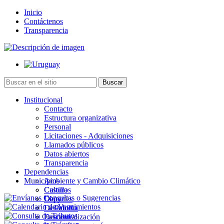
Inicio
Contáctenos
Transparencia
Institucional
Contacto
Estructura organizativa
Personal
Licitaciones - Adquisiciones
Llamados públicos
Datos abiertos
Transparencia
Dependencias
Municipios
Ambiente y Cambio Climático
Cultura
Castillos
Deportes
Chuy
Desarrollo
La Paloma
Descentralización
Lascano