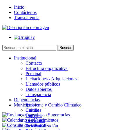
Inicio
Contáctenos
Transparencia
Institucional
Contacto
Estructura organizativa
Personal
Licitaciones - Adquisiciones
Llamados públicos
Datos abiertos
Transparencia
Dependencias
Municipios
Ambiente y Cambio Climático
Cultura
Castillos
Deportes
Chuy
Desarrollo
La Paloma
Descentralización
Lascano