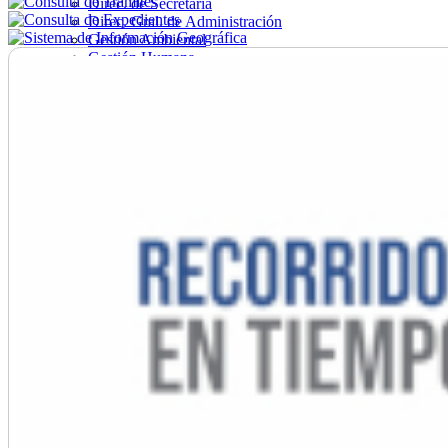
Direc. de Secretaría
Direc. Gral. de Administración
Gestión Ambiental
Gestión Humana
Hacienda
Obras
Ordenamiento
Promoción Social
Salud
Secretaría General
Tránsito
Turismo