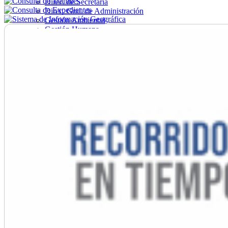
Direc. de Secretaría
Direc. Gral. de Administración
Gestión Ambiental
Gestión Humana
Hacienda
Obras
Ordenamiento
Promoción Social
Salud
Secretaría General
Tránsito
Turismo