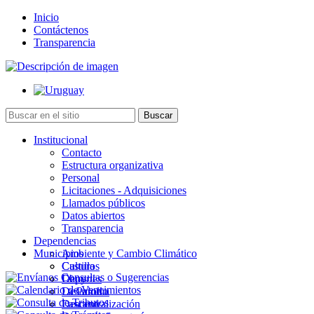
Inicio
Contáctenos
Transparencia
Institucional
Contacto
Estructura organizativa
Personal
Licitaciones - Adquisiciones
Llamados públicos
Datos abiertos
Transparencia
Dependencias
Municipios
Ambiente y Cambio Climático
Cultura
Castillos
Deportes
Chuy
Desarrollo
La Paloma
Descentralización
Lascano