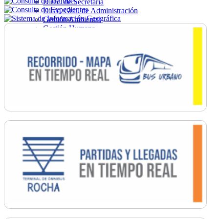
Direc. de Secretaría
Direc. Gral. de Administración
Gestión Ambiental
Gestión Humana
Hacienda
Obras
Ordenamiento
Promoción Social
Salud
Secretaría General
Tránsito
Turismo