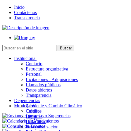
Inicio
Contáctenos
Transparencia
Institucional
Contacto
Estructura organizativa
Personal
Licitaciones - Adquisiciones
Llamados públicos
Datos abiertos
Transparencia
Dependencias
Municipios
Ambiente y Cambio Climático
Cultura
Castillos
Deportes
Chuy
Desarrollo
La Paloma
Descentralización
Lascano