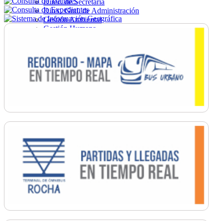
Direc. de Secretaría
Direc. Gral. de Administración
Gestión Ambiental
Gestión Humana
Hacienda
Obras
Ordenamiento
Promoción Social
Salud
Secretaría General
Tránsito
Turismo