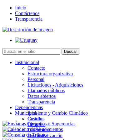
Inicio
Contáctenos
Transparencia
Institucional
Contacto
Estructura organizativa
Personal
Licitaciones - Adquisiciones
Llamados públicos
Datos abiertos
Transparencia
Dependencias
Municipios
Ambiente y Cambio Climático
Cultura
Castillos
Deportes
Chuy
Desarrollo
La Paloma
Descentralización
Lascano