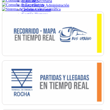
Direc. de Secretaría
Direc. Gral. de Administración
Gestión Ambiental
Gestión Humana
Hacienda
Obras
Ordenamiento
Promoción Social
Salud
Secretaría General
Tránsito
Turismo