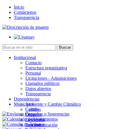
Inicio
Contáctenos
Transparencia
Institucional
Contacto
Estructura organizativa
Personal
Licitaciones - Adquisiciones
Llamados públicos
Datos abiertos
Transparencia
Dependencias
Municipios
Ambiente y Cambio Climático
Cultura
Castillos
Deportes
Chuy
Desarrollo
La Paloma
Descentralización
Lascano