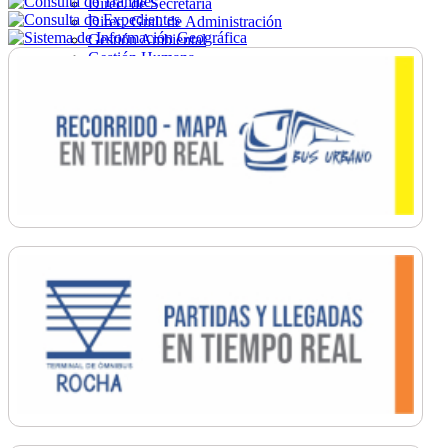
Direc. de Secretaría
Direc. Gral. de Administración
Gestión Ambiental
Gestión Humana
Hacienda
Obras
Ordenamiento
Promoción Social
Salud
Secretaría General
Tránsito
Turismo