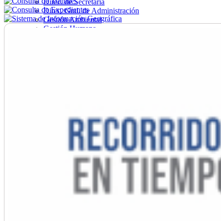
Direc. de Secretaría
Direc. Gral. de Administración
Gestión Ambiental
Gestión Humana
Hacienda
Obras
Ordenamiento
Promoción Social
Salud
Secretaría General
Tránsito
Turismo