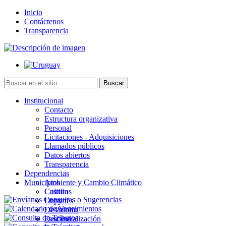
Inicio
Contáctenos
Transparencia
Institucional
Contacto
Estructura organizativa
Personal
Licitaciones - Adquisiciones
Llamados públicos
Datos abiertos
Transparencia
Dependencias
Municipios
Ambiente y Cambio Climático
Cultura
Castillos
Deportes
Chuy
Desarrollo
La Paloma
Descentralización
Lascano