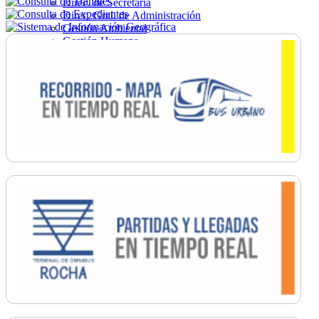
Direc. de Secretaría
Direc. Gral. de Administración
Gestión Ambiental
Gestión Humana
Hacienda
Obras
Ordenamiento
Promoción Social
Salud
Secretaría General
Tránsito
Turismo