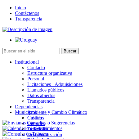
Inicio
Contáctenos
Transparencia
Institucional
Contacto
Estructura organizativa
Personal
Licitaciones - Adquisiciones
Llamados públicos
Datos abiertos
Transparencia
Dependencias
Municipios
Ambiente y Cambio Climático
Cultura
Castillos
Deportes
Chuy
Desarrollo
La Paloma
Descentralización
Lascano