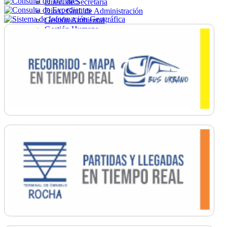
Direc. de Secretaría
Direc. Gral. de Administración
Gestión Ambiental
Gestión Humana
Hacienda
Obras
Ordenamiento
Promoción Social
Salud
Secretaría General
Tránsito
Turismo