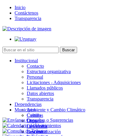
Inicio
Contáctenos
Transparencia
Institucional
Contacto
Estructura organizativa
Personal
Licitaciones - Adquisiciones
Llamados públicos
Datos abiertos
Transparencia
Dependencias
Municipios
Ambiente y Cambio Climático
Cultura
Castillos
Deportes
Chuy
Desarrollo
La Paloma
Descentralización
Lascano