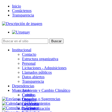
Inicio
Contáctenos
Transparencia
Institucional
Contacto
Estructura organizativa
Personal
Licitaciones - Adquisiciones
Llamados públicos
Datos abiertos
Transparencia
Dependencias
Municipios
Ambiente y Cambio Climático
Cultura
Castillos
Deportes
Chuy
Desarrollo
La Paloma
Descentralización
Lascano