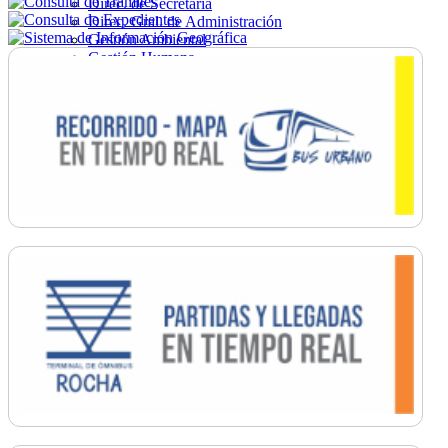
Direc. de Secretaría
Direc. Gral. de Administración
Gestión Ambiental
Gestión Humana
Hacienda
Obras
Ordenamiento
Promoción Social
Salud
Secretaría General
Tránsito
Turismo